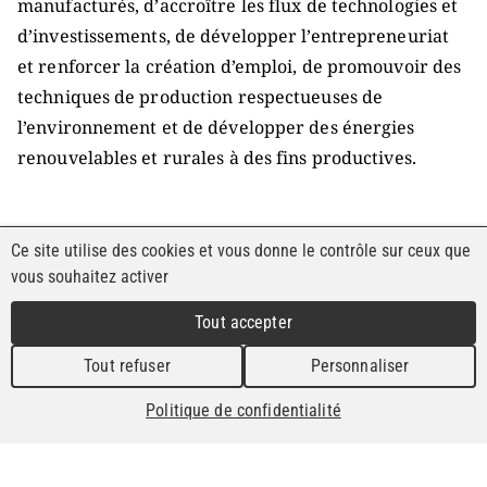
manufacturés, d’accroître les flux de technologies et
d’investissements, de développer l’entrepreneuriat
et renforcer la création d’emploi, de promouvoir des
techniques de production respectueuses de
l’environnement et de développer des énergies
renouvelables et rurales à des fins productives.
Dans le cadre de la valorisation des produits du
Ce site utilise des cookies et vous donne le contrôle sur ceux que
terroir et de l’appui à la structuration des chaînes de
vous souhaitez activer
valeur de produits agroalimentaires, l’ONUDI a une
Tout accepter
longue expérience au niveau de différents pays, tels
que le Pérou, l’Equateur, l’Egypte, la Tunisie, le
Tout refuser
Personnaliser
Monténégro et le Maroc. Aussi, la valorisation des
Politique de confidentialité
produits de terroirs a fait l’objet de réunions
d’experts organisées par l’ONUDI (Maroc et
Équateur) et des collaborations ont été développées