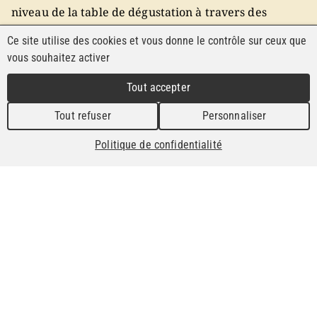
niveau de la table de dégustation à travers des
schémas sensoriels. Chaque table de jury est
Ce site utilise des cookies et vous donne le contrôle sur ceux que
constituée de 3 jurés, composés comme suit :
vous souhaitez activer
1 spécialiste du produit et de sa dégustation
Tout accepter
1 consommateur
Tout refuser
Personnaliser
1 producteur (qui ne déguste pas son produit)
Politique de confidentialité
La procédure de dégustation est identique pour
chaque catégorie. Elle est décrite dans le protocole
de dégustation (en utilisant les sens vue, odorat, goût
et l’aspect général du produit).
Les dégustations sont effectuées dans l’anonymat.
Chaque produit reçoit un code et sera présenté aux
jurys sans qu’ils puissent reconnaître la marque ou le